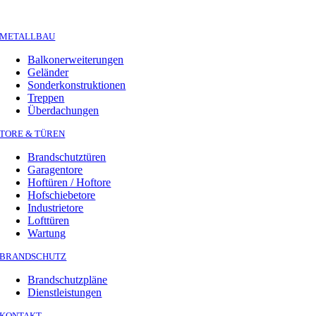
METALLBAU
Balkonerweiterungen
Geländer
Sonderkonstruktionen
Treppen
Überdachungen
TORE & TÜREN
Brandschutztüren
Garagentore
Hoftüren / Hoftore
Hofschiebetore
Industrietore
Lofttüren
Wartung
BRANDSCHUTZ
Brandschutzpläne
Dienstleistungen
KONTAKT